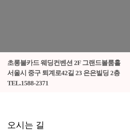
초롱불카드 웨딩컨벤션 2F 그랜드볼룸홀
서울시 중구 퇴계로42길 23 은은빌딩 2층
TEL.1588-2371
오시는 길