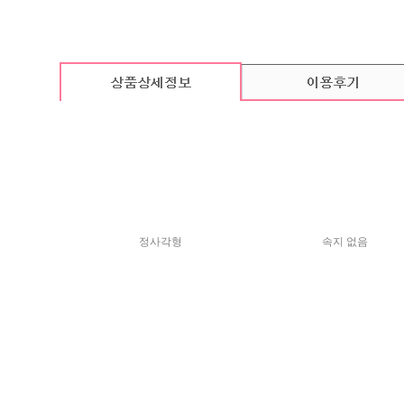
카드 기본구성
(상품의 기본구성은 카드, 봉투, 스티커로 이루어져 있습니다.)
정사각형
속지 없음