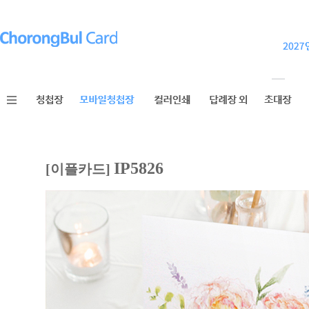
IP5826
[이플카드]