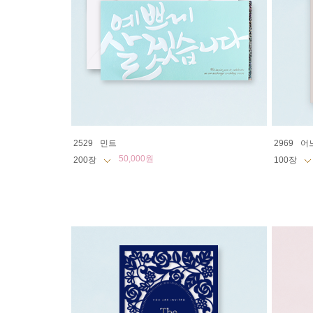
2529
민트
2969
어
50,000원