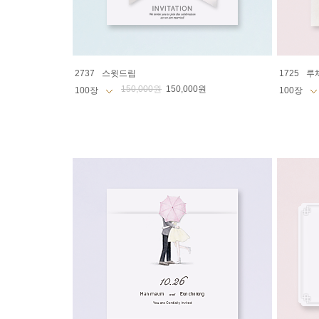
2737
스윗드림
1725
루
150,000원
150,000원