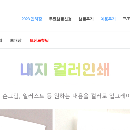
2023 연하장
무료샘플신청
샘플후기
이용후기
EV
외
초대장
브랜드핫딜
초대장
부가상품
청첩장
기업행사
식권
감사장
고희연
감사 / 답례
첫돌
예식 순서지
축하카드
미니 청첩장
예단 / 경조
r's card
인테리어 소
하장