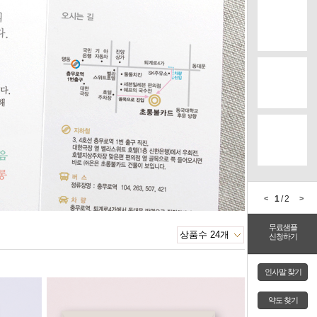
<
1
/2
>
무료샘플
신청하기
인사말 찾기
약도 찾기