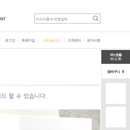
ENT
로그인
회원가입
고객센터
공지사항
마이페이지
My
샘플
리스트
초안확인
무료샘플신청
Brand Card
결제하기
샘플후기작성
장바구니
0
초롱불 카드
배송확인
이용후기작성
장
달콤 카드
추가주문
모바일청첩장
이플 카드
카드 르블랑
봉투
공모전 당선작
품 / 디자인문구