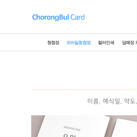
청첩장
모바일청첩장
컬러인쇄
답례장 
청첩장 전체보기
웨딩영상
신상품
모바일 
베스트 청첩장
모바일 
포토 청첩장
식전영상
내지 컬러인쇄
식중영상
고급 청첩장
New Yea
골드 이니셜
제출용 청첩장
2023 연