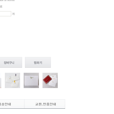
de in Korea
료
개