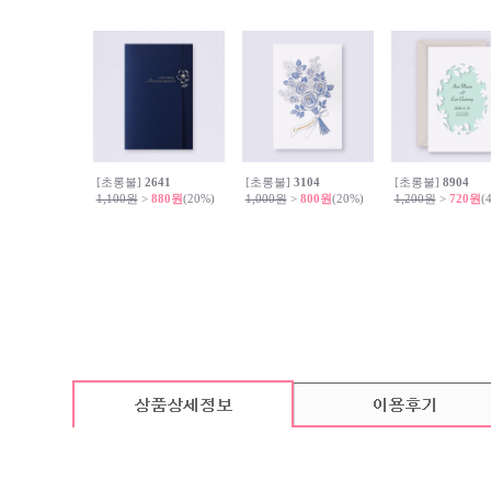
[초롱불]
2641
[초롱불]
3104
[초롱불]
8904
1,100원
>
880원
(20%)
1,000원
>
800원
(20%)
1,200원
>
720원
(
카드 기본구성
(상품의 기본구성은 카드, 봉투, 스티커로 이루어져 있습니다.)