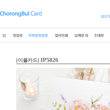
IP5826
[이플카드]