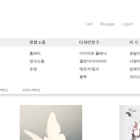
홈파티
다이어트 플래너
생일
장식소품
캘린더/다이어리
사랑
포장
메모지/엽서
입체
봉투
크리