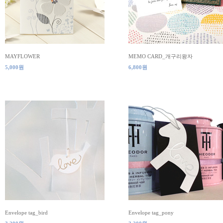
MAYFLOWER
MEMO CARD_개구리왕자
5,000원
6,800원
Envelope tag_bird
Envelope tag_pony