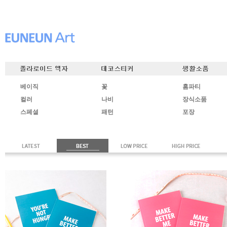
베이직
꽃
홈파티
컬러
나비
장식소품
스페셜
패턴
포장